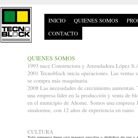
INICIO
QUIENES SOMOS
PRO
CONTACTO
QUIENES SOMOS
1993 nace Constructora y Arrendadora López S.
2001 Tecnoblock inicia operaciones. Las ventas 
se compra más maquinaria.
2008 Las necesidades de crecimiento aumentan. 
una empresa líder en la producción y venta de bl
en el municipio de Ahome. Somos una empresa
sinaloense, con 12 años de experiencia en ramo.
CULTURA
Toda empresa tiene una manera peculiar y distintiva de ser y a